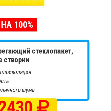
 НА 100%
регающий стеклопакет,
 створки
еплоизоляция
ость
уличного шума
2430