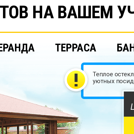
ТОВ НА ВАШЕМ У
ЕРАНДА
ТЕРРАСА
БА
Теплое остек
уютных посид