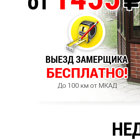
от
НЕ