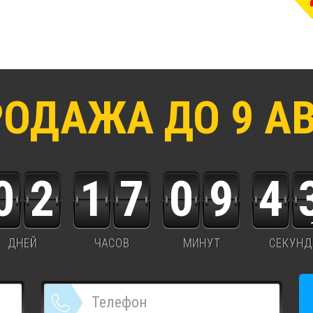
РОДАЖА ДО
9
А
0
2
1
7
0
9
4
ДНЕЙ
ЧАСОВ
МИНУТ
СЕКУНД